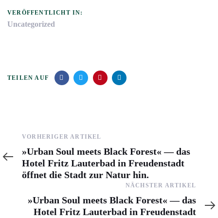
VERÖFFENTLICHT IN:
Uncategorized
TEILEN AUF
Vorheriger
VORHERIGER ARTIKEL
Artikel
»Urban Soul meets Black Forest« — das
Hotel Fritz Lauterbad in Freudenstadt
öffnet die Stadt zur Natur hin.
Nächster
NÄCHSTER ARTIKEL
Artikel
»Urban Soul meets Black Forest« — das
Hotel Fritz Lauterbad in Freudenstadt