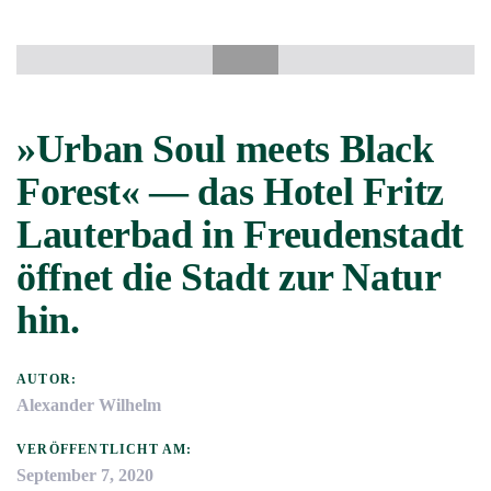
Links
Zur
überspringen
primären
Beitragsnavigation
Navigation
springen
Zum
»Urban Soul meets Black
Inhalt
Forest« — das Hotel Fritz
springen
Lauterbad in Freudenstadt
öffnet die Stadt zur Natur
hin.
AUTOR:
Alexander Wilhelm
VERÖFFENTLICHT AM:
September 7, 2020