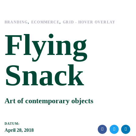
Links
Zur
überspringen
primären
Navigation
BRANDING
ECOMMERCE
GRID - HOVER OVERLAY
springen
Flying
Zum
Inhalt
springen
Snack
Art of contemporary objects
DATUM:
April 28, 2018