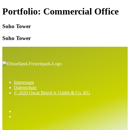
Links
Zur
Portfolio: Commercial Office
überspringen
primären
Navigation
springen
Soho Tower
Zum
Inhalt
Soho Tower
springen
Impressum
Datenschutz
© 2020 Oscar Bruch jr. Gmbh & Co. KG